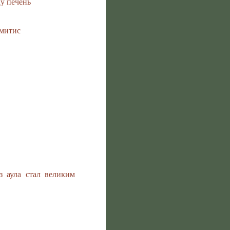
у печень
Смитис
з аула стал великим