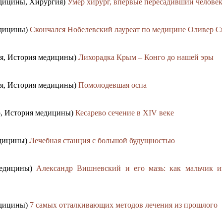
едицины, Хирургия)
Умер хирург, впервые пересадивший человек
едицины)
Скончался Нобелевский лауреат по медицине Оливер 
ия, История медицины)
Лихорадка Крым – Конго до нашей эры
ия, История медицины)
Помолодевшая оспа
о, История медицины)
Кесарево сечение в XIV веке
едицины)
Лечебная станция с большой будущностью
медицины)
Александр Вишневский и его мазь: как мальчик и
едицины)
7 самых отталкивающих методов лечения из прошлого