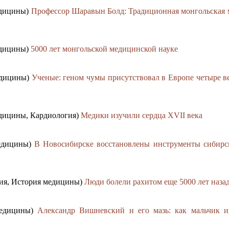
едицины)
Профессор Шаравын Болд: Традиционная монгольская 
едицины)
5000 лет монгольской медицинской науке
едицины)
Ученые: геном чумы присутствовал в Европе четыре в
едицины, Кардиология)
Медики изучили сердца XVII века
медицины)
В Новосибирске восстановлены инструменты сибирс
ния, История медицины)
Люди болели рахитом еще 5000 лет наза
медицины)
Александр Вишневский и его мазь: как мальчик и