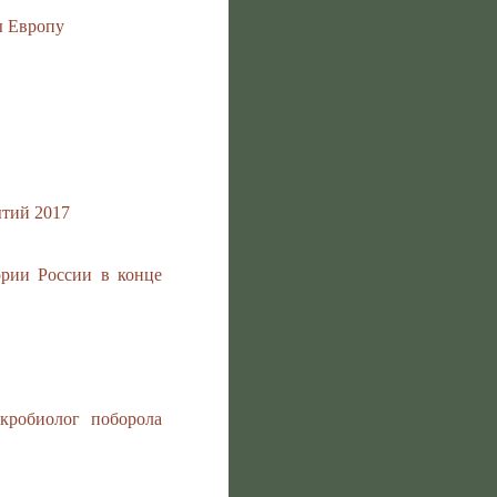
ы Европу
тий 2017
ории России в конце
кробиолог поборола