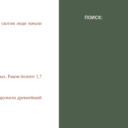
ПОИСК:
м скотом люди начали
х. Раком болеют 1,7
аружили древнейший