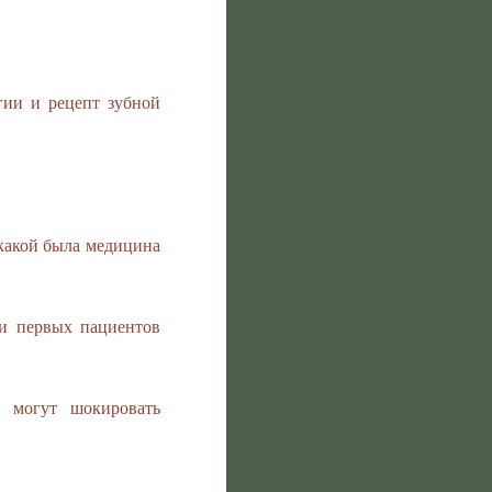
гии и рецепт зубной
какой была медицина
и первых пациентов
е могут шокировать