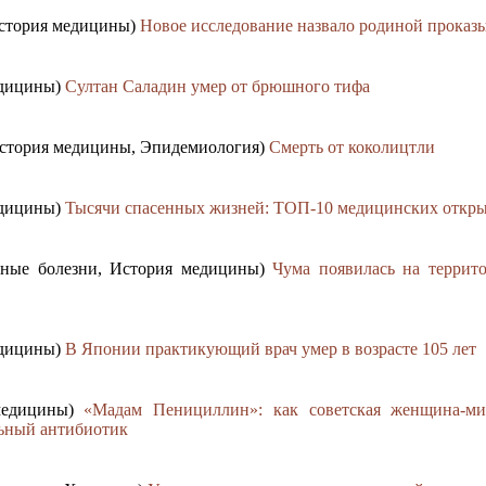
 История медицины)
Новое исследование назвало родиной проказ
едицины)
Султан Саладин умер от брюшного тифа
 История медицины, Эпидемиология)
Смерть от коколицтли
едицины)
Тысячи спасенных жизней: ТОП-10 медицинских откры
нные болезни, История медицины)
Чума появилась на террит
едицины)
В Японии практикующий врач умер в возрасте 105 лет
 медицины)
«Мадам Пенициллин»: как советская женщина-ми
льный антибиотик