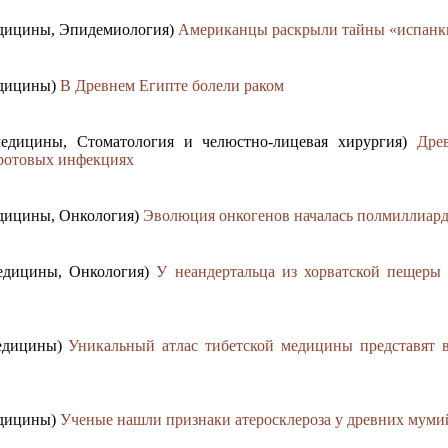
едицины, Эпидемиология)
Американцы раскрыли тайны «испанк
едицины)
В Древнем Египте болели раком
медицины, Стоматология и челюстно-лицевая хирургия)
Дре
 ротовых инфекциях
едицины, Онкология)
Эволюция онкогенов началась полмиллиарда
медицины, Онкология)
У неандертальца из хорватской пещер
медицины)
Уникальный атлас тибетской медицины представят в
едицины)
Ученые нашли признаки атеросклероза у древних муми