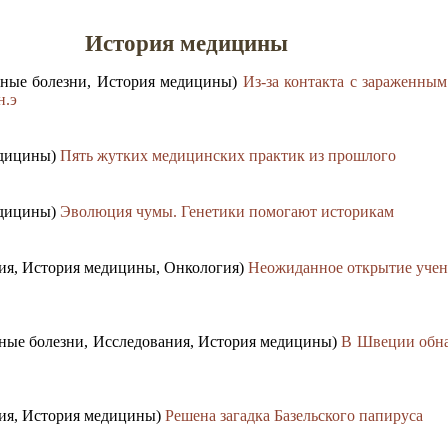
История медицины
нные болезни, История медицины)
Из-за контакта с зараженны
н.э
едицины)
Пять жутких медицинских практик из прошлого
едицины)
Эволюция чумы. Генетики помогают историкам
ния, История медицины, Онкология)
Неожиданное открытие учены
ные болезни, Исследования, История медицины)
В Швеции обн
ния, История медицины)
Решена загадка Базельского папируса