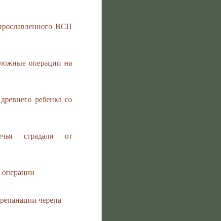
 прославленного ВСП
сложные операции на
древнего ребенка со
чья страдали от
й операции
трепанации черепа