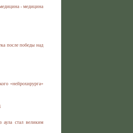
медицина - медицина
ека после победы над
кого «нейрохирурга»
д
з аула стал великим