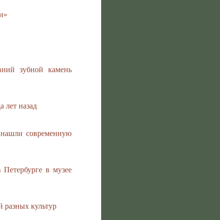
и»
вний зубной камень
 лет назад
ы нашли современную
 Петербурге в музее
й разных культур