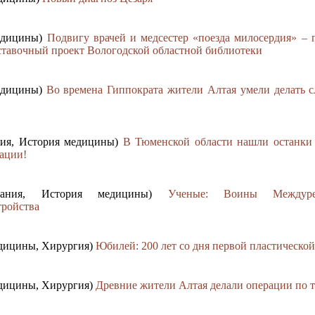
медицины)
Подвигу врачей и медсестер «поезда милосердия» –
ставочный проект Вологодской областной библиотеки
медицины)
Во времена Гиппократа жители Алтая умели делать 
ания, История медицины)
В Тюменской области нашли останки 
ации!
дования, История медицины)
Ученые: Воины Междуре
тройства
едицины, Хирургия)
Юбилей: 200 лет со дня первой пластическо
едицины, Хирургия)
Древние жители Алтая делали операции по 