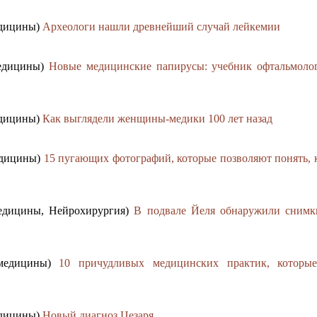
едицины)
Археологи нашли древнейший случай лейкемии
медицины)
Новые медицинские папирусы: учебник офтальмоло
едицины)
Как выглядели женщины-медики 100 лет назад
едицины)
15 пугающих фотографий, которые позволяют понять, 
медицины, Нейрохирургия)
В подвале Йеля обнаружили снимк
 медицины)
10 причудливых медицинских практик, которы
едицины)
Новый диагноз Цезаря