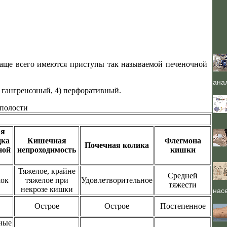
 чаще всего имеются приступы так называемой печеночной
ана
) гангренозный, 4) перфоративный.
 полости
ая
дка
Кишечная
Флегмона
Почечная колика
ной
непроходимость
кишки
Тяжелое, крайне
Средней
шок
тяжелое при
Удовлетворительное
тяжести
некрозе кишки
нас
Острое
Острое
Постепенное
ные