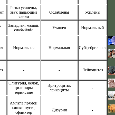
Резко усилены,
ют
звук падающей
Ослаблены
Усилены
капли
о
Замедлен, малый,
Учащен
Нормальный
слабый/td>
ая
Нормальная
Нормальная
Субфебрильная
оз
-
-
Лейкоцитоз
Олигурия, белок,
Эритроциты,
цилиндры
-
лейкоциты
зернистые
Ампула прямой
кишки пуста;
Дизурия
-
сфинктер