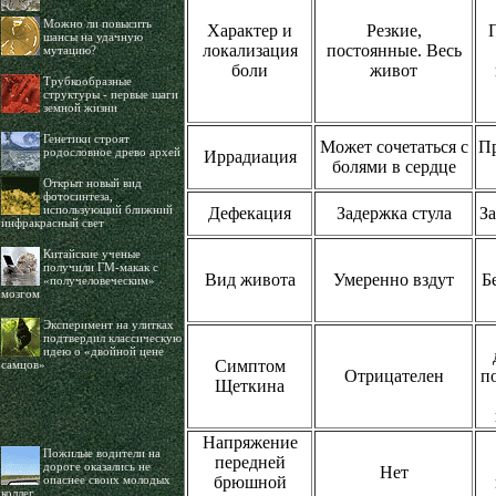
Можно ли повысить
Характер и
Резкие,
шансы на удачную
локализация
постоянные. Весь
мутацию?
боли
живот
Трубкообразные
структуры - первые шаги
земной жизни
Генетики строят
Может сочетаться с
Пр
родословное древо архей
Иррадиация
болями в сердце
Открыт новый вид
фотосинтеза,
использующий ближний
Дефекация
Задержка стула
За
инфракрасный свет
Китайские ученые
получили ГМ-макак с
Вид живота
Умеренно вздут
Б
«получеловеческим»
мозгом
Эксперимент на улитках
подтвердил классическую
идею о «двойной цене
Симптом
самцов»
Отрицателен
п
Щеткина
Напряжение
Пожилые водители на
передней
дороге оказались не
Нет
опаснее своих молодых
брюшной
коллег