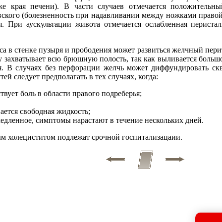
е края печени). В части случаев отмечается положительны
евского (болезненность при надавливании между ножками прав
я. При аускультации живота отмечается ослабленная периста
сса в стенке пузыря и прободения может развиться желчный пери
 захватывает всю брюшную полость, так как выливается большо
. В случаях без перфорации желчь может диффундировать ск
й следует предполагать в тех случаях, когда:
твует боль в области правого подреберья;
ется свободная жидкость;
едленное, симптомы нарастают в течение нескольких дней.
ым холециститом подлежат срочной госпитализацаии.