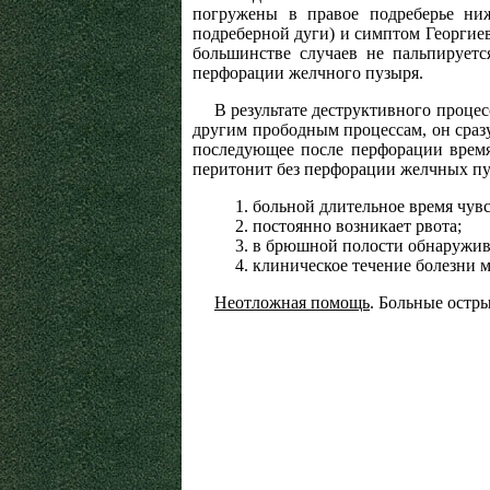
погружены в правое подреберье ниж
подреберной дуги) и симптом Георги
большинстве случаев не пальпируетс
перфорации желчного пузыря.
В результате деструктивного проце
другим прободным процессам, он сразу
последующее после перфорации время
перитонит без перфорации желчных путе
больной длительное время чувс
постоянно возникает рвота;
в брюшной полости обнаружива
клиническое течение болезни м
Неотложная помощь
. Больные остр