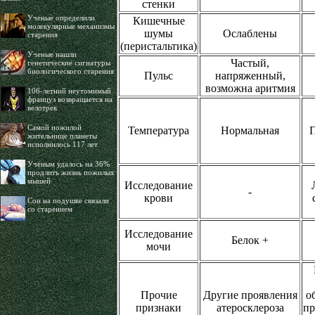
стенки
Ученые определили
Кишечные
молекулярные механизмы
шумы
Ослаблены
старения
(перистальтика)
Ученые нашли
Частый,
генетические сигнатуры
биологического старения
Пульс
напряженный,
возможна аритмия
106-летний неутомимый
француз возвращается на
велотрек
Самой пожилой
Температура
Нормальная
жительнице планеты
исполнилось 117 лет
Учёным удалось на 36%
продлить жизнь пожилых
мышей
Исследование
-
крови
Сон на подушке связали
со старением
Исследование
Белок +
мочи
Прочие
Другие проявления
о
признаки
атеросклероза
пр