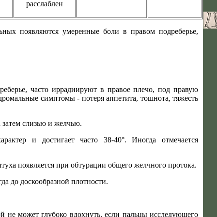
расслаблен
льных появляются умеренные боли в правом подреберье,
реберье, часто иррадиируют в правое плечо, под правую
одромальные симптомы - потеря аппетита, тошнота, тяжесть
 затем слизью и желчью.
актер и достигает часто 38-40°. Иногда отмечается
туха появляется при обтурации общего желчного протока.
да до доскообразной плотности.
й не может глубоко вдохнуть, если пальцы исследующего