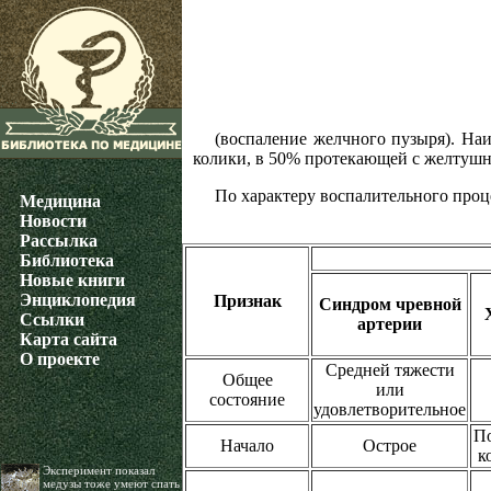
(воспаление желчного пузыря). На
колики, в 50% протекающей с желтушн
По характеру воспалительного проце
Медицина
Новости
Рассылка
Библиотека
Новые книги
Энциклопедия
Признак
Синдром чревной
Ссылки
артерии
Карта сайта
О проекте
Средней тяжести
Общее
или
состояние
удовлетворительное
По
Начало
Острое
к
Эксперимент показал
медузы тоже умеют спать