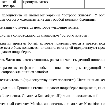
желчный
прощупывается
пузырь
о холецистита не вызывает картины "острого живота". У бо
орма острого холецистита не дает особой реакции брюшины.
е выше), отмечается некоторое учащение пульса.
цистита сопровождаются синдромом "острого живота".
ляется приступ болей, которые локализируются в правом под
ще всего боль появляется внезапно, иногда ей предшествуют пр
правом подреберье.
я. Часто появляется тошнота, рвота вначале съеденной пищей, а
е развития инфекции, обычно она имеет ремитирующий хар
, сопровождающийся ознобом.
незначительно (при сопутствующем холангите). Интенсивная жел
е дыхания. Брюшная стенка в правом подреберье напряжена, иног
ко болезненна. Симптом Блюмберга-Щеткина положительный.
тельный симптом Мерфи, аналогичный симптому Кера (больно