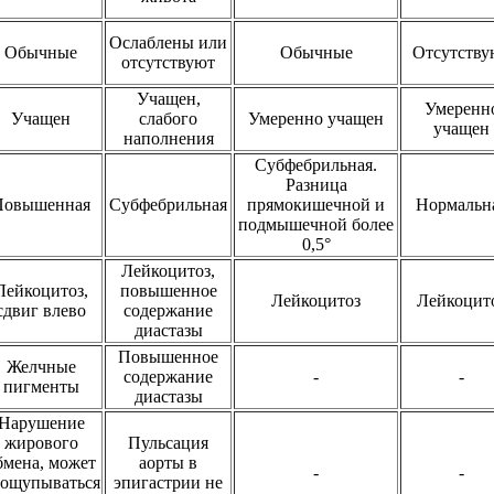
Ослаблены или
Обычные
Обычные
Отсутству
отсутствуют
Учащен,
Умеренн
Учащен
слабого
Умеренно учащен
учащен
наполнения
Субфебрильная.
Разница
Повышенная
Субфебрильная
прямокишечной и
Нормальн
подмышечной более
0,5°
Лейкоцитоз,
Лейкоцитоз,
повышенное
Лейкоцитоз
Лейкоцит
сдвиг влево
содержание
диастазы
Повышенное
Желчные
содержание
-
-
пигменты
диастазы
Нарушение
жирового
Пульсация
бмена, может
аорты в
-
-
ощупываться
эпигастрии не