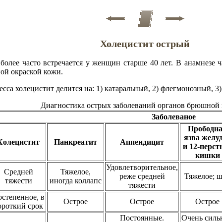
Холецистит острый
иболее часто встречается у женщин старше 40 лет. В анамнезе
ой окраской кожи.
сса холецистит делится на: 1) катаральный, 2) флегмонозный, 3
Диагностика острых заболеваний органов брюшной
Заболеваное
Прободн
язва желу
Холецистит
Панкреатит
Аппендицит
и 12-перст
кишки
Удовлетворительное,
Средней
Тяжелое,
реже средней
Тяжелое; 
тяжести
иногда коллапс
тяжести
степенное, в
Острое
Острое
Острое
ороткий срок
Постоянные.
Очень силь