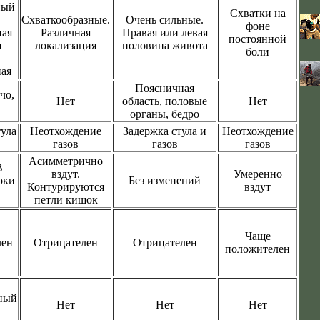
ный
Схватки на
Схваткообразные.
Очень сильные.
фоне
ная
Различная
Правая или левая
постоянной
и
локализация
половина живота
боли
ая
Поясничная
чо,
Нет
область, половые
Нет
органы, бедро
тула
Неотхождение
Задержка стула и
Неотхождение
газов
газов
газов
Асимметрично
В
вздут.
Умеренно
оки
Без изменений
Контурируются
вздут
петли кишок
Чаще
лен
Отрицателен
Отрицателен
положителен
ный
Нет
Нет
Нет