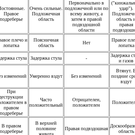
Первоначально в
("кинжаль
Постоянные.
Очень сильные.
подложечной или по
удар").
Правое
Подложечная
всему животу, а
Подложеч
подреберье
область
затем в правой
область 
подвздошной
правая
области
подвздошн
авое плечо и
Поясничная
Правое пле
Нет
лопатка
область
лопатка
Задержка с
держка стула
Задержка стула
-
и газов
Втянут. 
ез изменений
Умеренно вздут
Без изменений
поздние ср
вздут
При
деструкции
Часто
Отрицателен,
оложителен в
Положите
положительный
положителен
правом
подреберье
В верхней
В правом
Доскообраз
половине
Правая подвздошная
подреберье
область
живота