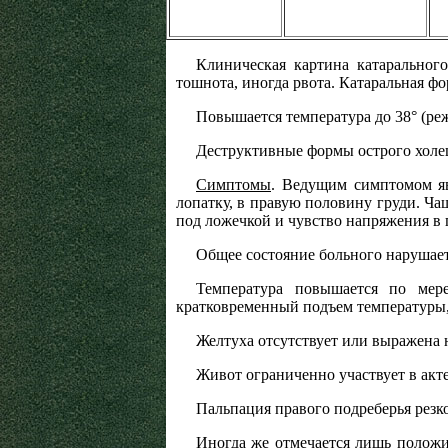
Клиническая картина катаральног
тошнота, иногда рвота. Катаральная ф
Повышается температура до 38° (реж
Деструктивные формы острого холе
Симптомы
. Ведущим симптомом яв
лопатку, в правую половину груди. Ча
под ложечкой и чувство напряжения в 
Общее состояние больного нарушаетс
Температура повышается по мер
кратковременный подъем температуры
Желтуха отсутствует или выражена 
Живот ограниченно участвует в акт
Пальпация правого подреберья рез
Иногда же отмечается лишь положи