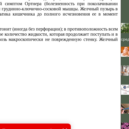
й симптом Ортнера (болезненность при поколачивании
ой грудинно-ключично-сосковой мышцы. Желчный пузырь в
льтика кишечника до полного исчезновения ее в момент
тонит (иногда без перфорации); в противоположность всем
е количество жидкости, которая продолжает поступать и в
возь макроскопически не поврежденную стенку. Желчный
сре