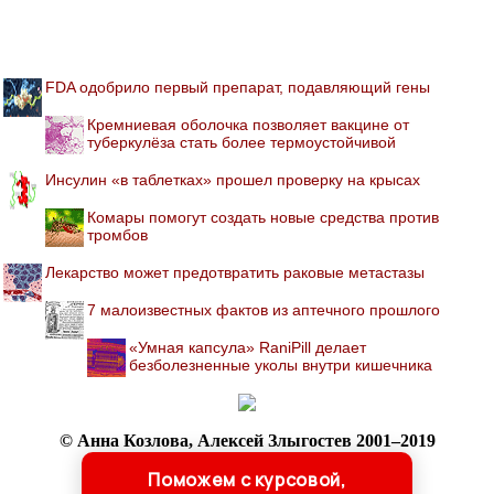
FDA одобрило первый препарат, подавляющий гены
Кремниевая оболочка позволяет вакцине от
туберкулёза стать более термоустойчивой
Инсулин «в таблетках» прошел проверку на крысах
Комары помогут создать новые средства против
тромбов
Лекарство может предотвратить раковые метастазы
7 малоизвестных фактов из аптечного прошлого
«Умная капсула» RaniPill делает
безболезненные уколы внутри кишечника
© Анна Козлова, Алексей Злыгостев 2001–2019
При копировании ссылка обязательна:
Поможем с курсовой,
http://sohmet.ru/ 'Библиотека по медицине'