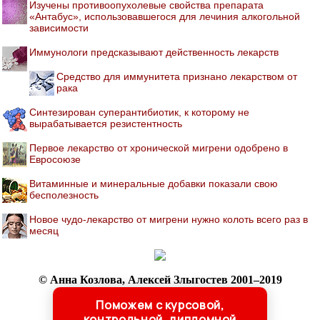
Изучены противоопухолевые свойства препарата
«Антабус», использовавшегося для лечиния алкогольной
зависимости
Иммунологи предсказывают действенность лекарств
Средство для иммунитета признано лекарством от
рака
Синтезирован суперантибиотик, к которому не
вырабатывается резистентность
Первое лекарство от хронической мигрени одобрено в
Евросоюзе
Витаминные и минеральные добавки показали свою
бесполезность
Новое чудо-лекарство от мигрени нужно колоть всего раз в
месяц
© Анна Козлова, Алексей Злыгостев 2001–2019
При копировании ссылка обязательна:
Поможем с курсовой,
http://sohmet.ru/ 'Библиотека по медицине'
контрольной, дипломной